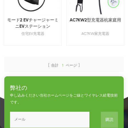
モード2 EVチャージャーミ
AC7KW2型充電器杭家庭用
ニEVステーション
住宅EV充電器
AC7KW家充電器
[ 合計
1
ページ ]
弊社の
申し込みください当社ホームページをご線とワイヤレス給電技術
です。
購読