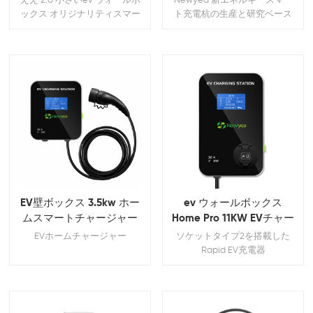
ええ 2.0 小さいev ウォールボ
Newyea 新エネルギースマー
ックス オリジナリティスマー
ト充電杭の生産と研究ベース
トで美学
は、約260の面積をカバーして
います。エーカー、既存の標
準ファクトリービルは11万平方
メートル、そして R＆D オフィ
スビルと実験室は10,000平方
メートル、より多くのことで
す。 20,000 寮。
EV壁ボックス 3.5kw ホー
ev ウォールボックス
ムスマートチャージャー
Home Pro 11KW EVチャー
ジャー
EVホームチャージャー
ソケットタイプ2を搭載した
Rapid EV充電器