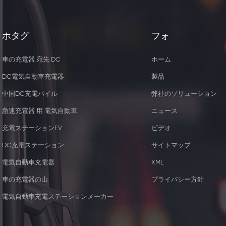
ホタグ
フォ
車の充電器 宛先 DC
ホーム
DC電気自動車充電器
製品
中国DC充電パイル
弊社のソリューション
急速充電器 用 電気自動車
ニュース
充電ステーションEV
ビデオ
DC充電ステーション
サイトマップ
電気自動車充電器
XML
5W ワイヤレス充電器レシー
44KW 2つのType2
車の充電器の山
プライバシー方針
バー
器 ソケッ
電気自動車充電ステーションメーカー