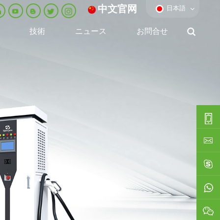
中文官网
日本語
技術
ニュース
お問合せ
0086-
0592-
export
688229
linda03
0086138