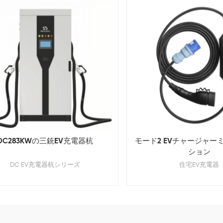
DC283KWの三銃EV充電器杭
モード2 EVチャージャー
ション
DC EV充電器杭シリーズ
住宅EV充電器