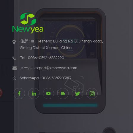
住所 : 11F, Hesheng Building No. 8, Jinshan Road,
Siming District Xiamen, China
Tel :
0086-0592-6882290
メール :
export@xmnewyea.com
WhatsApp :
008613859903813
1