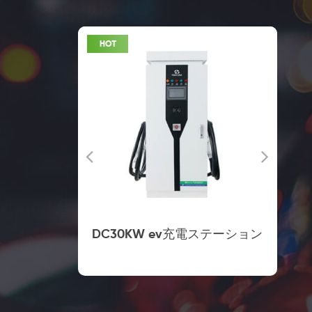
 の商業充電
DC30KW ev充電ステーション
ト