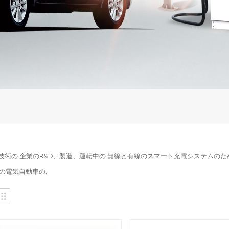
ea技術の 企業のR&D、製造、運転中の 無線と有線のスマート充電システム
の電気自動車の.