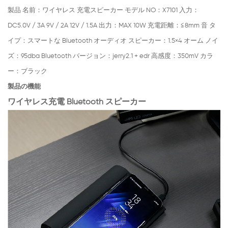
製品 名前：ワイヤレス 充電スピーカー モデル NO：X7101 入力：
DC5.0V / 3A 9V / 2A 12V / 1.5A 出力：MAX 10W 充電距離：≦8mm 音 タ
イプ：スマートな Bluetooth オーディオ スピーカー：1.5×4 オーム ノイ
ズ：95dba Bluetooth バージョン：jerry2.1 + edr 高感度：350mV カラ
ー：ブラック
製品の機能
ワイヤレス充電 Bluetooth スピーカー