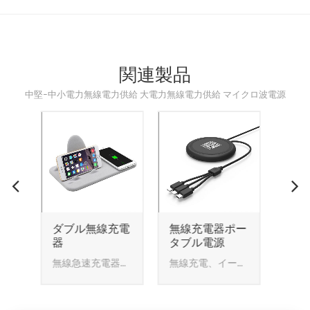
関連製品
中堅-中小電力無線電力供給 大電力無線電力供給 マイクロ波電源
充電
無線充電器ポー
Factory Selling
Wal
タブル電源
China 2022
Lit
New Wireless
Ser
無線急速充電器のための携帯電話
無線充電、イージーライフ！
Packaging & Shipping: 1.Package include: One piece of desktop wireless charger; User Manuel; 2.Weight: Net Weight:139g/piece; Gross Weight:359g/piece. 3.Size:15.5cmx11.8cmx4cm
Charger Phone
Accessories
Mobile