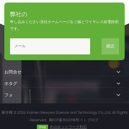
Accessories
Cell Phone
弊社の
Parts Cell
Phone
申し込みください当社ホームページをご線とワイヤレス給電技術
Accessories
です。
Phone Charger
購読
お問合せ
ホタグ
フォ
著作権 © 2026 Xiamen Newyea Science and Technology Co.,Ltd..All Rights
Reserved.
闽ICP备15021118号-1
|
ブログ
IPv6ネットワーク対応