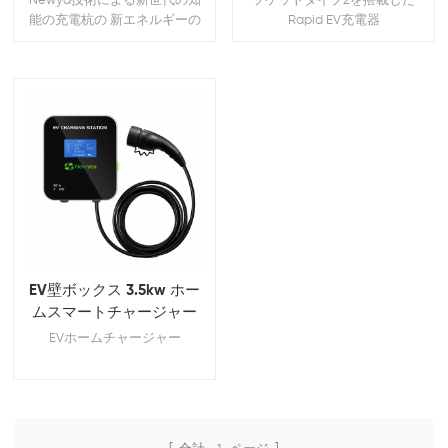
Newya技術による新世代の知
ソケットタイプ2を搭載した
能の充電杭の 新エネルギーの
Rapid EV充電器
生態系である。 に基づく知能
の充電杭 独自に研究-開発され
たLINUXでは、最初の実現 シー
ムレスなアクセスをモノのイ
ンターネットやスマート都市
です。
EV壁ボックス 3.5kw ホー
ムスマートチャージャー
EVホームチャージャー