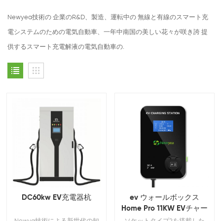
Newyea技術の 企業のR&D、製造、運転中の 無線と有線のスマート充
電システムのための電気自動車、一年中南国の美しい花々が咲き誇 提
供するスマート充電解液の電気自動車の.
DC60kw EV充電器杭
ev ウォールボックス
Home Pro 11KW EVチャー
ジャー