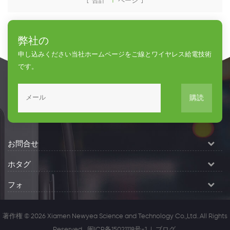
[ 合計
1
ページ ]
弊社の
申し込みください当社ホームページをご線とワイヤレス給電技術
です。
購読
お問合せ
ホタグ
フォ
著作権 © 2026 Xiamen Newyea Science and Technology Co.,Ltd..All Rights
Reserved.
闽ICP备15021118号-1
|
ブログ