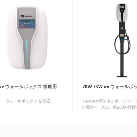
ev ウォールボックス 家庭用
7KW 7KW ev ウォール
ウォールボックス 充電器
Newyea 新エネルギースマ
と研究ベースは、約260の面
ます。エーカー、既存の標準
ルは11万平方メートル、そして 
ビルと実験室は10,000平方
くのことです。 20,00