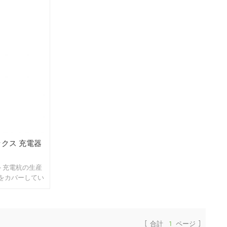
ボックス 充電器
ート充電杭の生産
積をカバーしてい
ファクトリービ
R＆D オフィス
メートル、より多
0 寮。
[ 合計
1
ページ ]