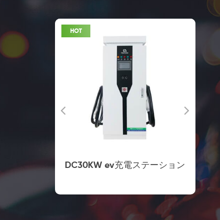
 の商業充電
DC30KW ev充電ステーション
ト