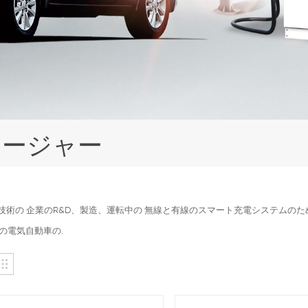
ャージャー
ea技術の 企業のR&D、製造、運転中の 無線と有線のスマート充電システム
の電気自動車の.