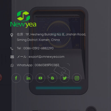
住所 : 11F, Hesheng Building No. 8, Jinshan Road,
Siming District Xiamen, China
Tel :
0086-0592-6882290
メール :
export@xmnewyea.com
WhatsApp :
008613859903813
1