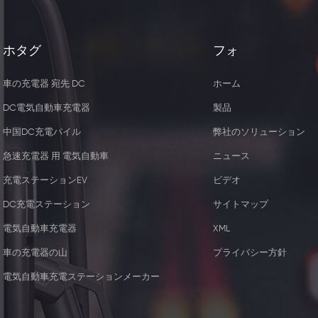
ホタグ
フォ
車の充電器 宛先 DC
ホーム
DC電気自動車充電器
製品
中国DC充電パイル
弊社のソリューション
急速充電器 用 電気自動車
ニュース
充電ステーションEV
ビデオ
DC充電ステーション
サイトマップ
電気自動車充電器
XML
5W ワイヤレス充電器レシー
44KW 2つのType2
車の充電器の山
プライバシー方針
バー
器 ソケッ
電気自動車充電ステーションメーカー