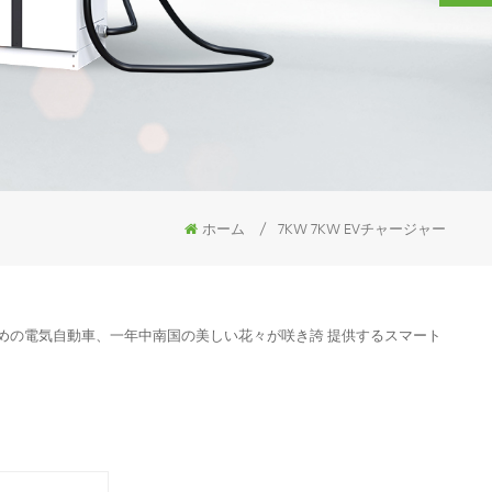
ホーム
/
7KW 7KW EVチャージャー
のための電気自動車、一年中南国の美しい花々が咲き誇 提供するスマート