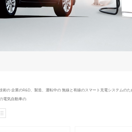
ea技術の 企業のR&D、製造、運転中の 無線と有線のスマート充電システム
の電気自動車の.