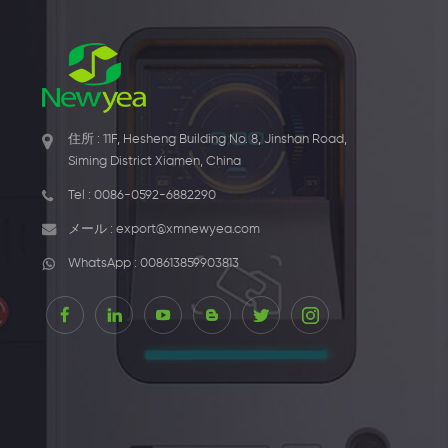
住所 : 11F, Hesheng Building No. 8, Jinshan Road,
Siming District Xiamen, China
Tel :
0086-0592-6882290
メール :
export@xmnewyea.com
WhatsApp :
008613859903813
15W ワイヤ
バ