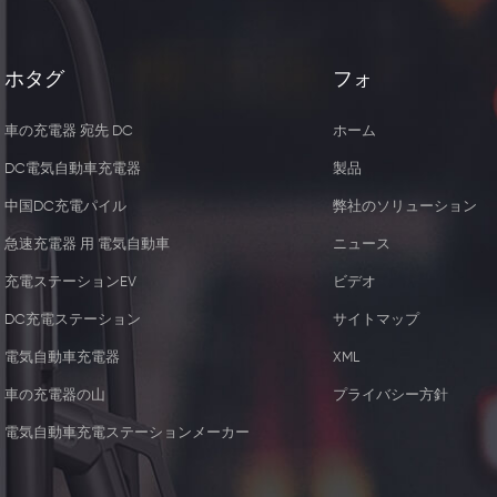
ホタグ
フォ
車の充電器 宛先 DC
ホーム
DC電気自動車充電器
製品
中国DC充電パイル
弊社のソリューション
急速充電器 用 電気自動車
ニュース
充電ステーションEV
ビデオ
DC充電ステーション
サイトマップ
電気自動車充電器
XML
レス充電器レシー
44KW 2つのType2 の商業充電
車の充電器の山
プライバシー方針
ー
器 ソケット
電気自動車充電ステーションメーカー