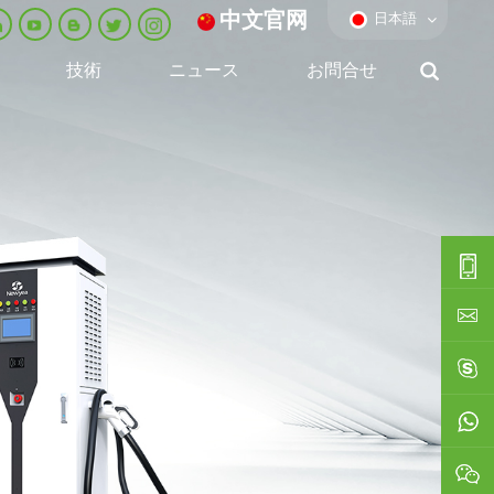
中文官网
日本語
技術
ニュース
お問合せ
0086-
0592-
export
688229
linda03
0086138