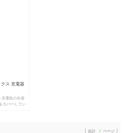
ボックス 充電器
ート充電杭の生産
積をカバーしてい
ファクトリービ
R＆D オフィス
メートル、より多
0 寮。
[ 合計
1
ページ ]