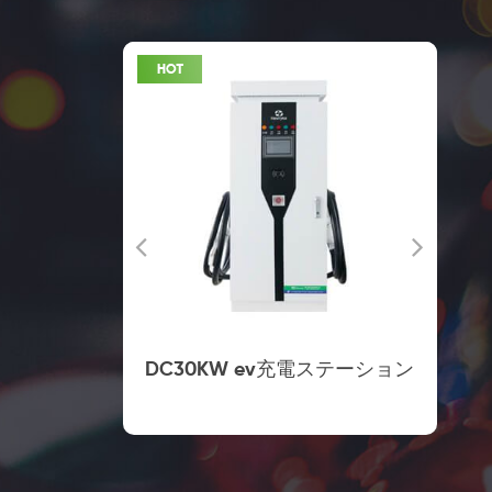
DC30KW ev充電ステーション
AC43KW E