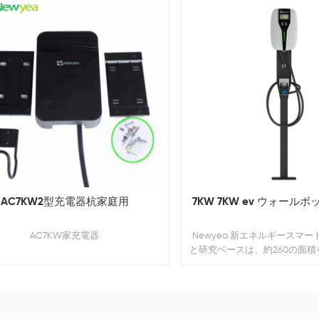
AC7KW2型充電器杭家庭用
7KW 7KW ev ウォール
AC7KW家充電器
Newyea 新エネルギースマ
と研究ベースは、約260の面
ます。エーカー、既存の標準
ルは11万平方メートル、そして 
ビルと実験室は10,000平方
くのことです。 20,00