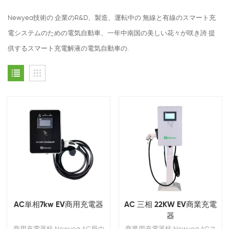
Newyea技術の 企業のR&D、製造、運転中の 無線と有線のスマート充
電システムのための電気自動車、一年中南国の美しい花々が咲き誇 提
供するスマート充電解液の電気自動車の.
AC単相7kw EV商用充電器
AC 三相 22KW EV商業充電
器