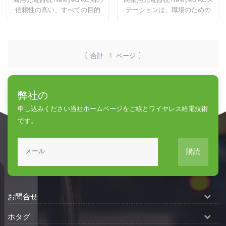
商用充電器杭 Newyea AC局の
商業用充電器杭 Newyea ACス
信頼性の高い、すべての目的
テーションは、職場のための
充電のための職場、住宅住宅
信頼性の高い万能充電を提供
や艦隊槽所 これらの ソリュー
します。マルチファミリー住
ション事業及び財産の所有者
居と艦隊のデポ.. これらの ソリ
に機会を新しく生成します 収
ューションは、企業と財産所
[ 合計
1
ページ ]
益を提供しながら、必要なサ
有者を提供し、必要なサービ
ービスです。
スを提供しながら新しい収益
を生成する機会を提供しま
弊社の
す。11
申し込みください当社ホームページをご線とワイヤレス給電技術
です。
購読
お問合せ
ホタグ