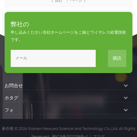
[ 合計
1
ページ ]
ンターネットやスマート都市
です。
弊社の
申し込みください当社ホームページをご線とワイヤレス給電技術
です。
購読
お問合せ
ホタグ
フォ
著作権 © 2026 Xiamen Newyea Science and Technology Co.,Ltd..All Rights
Reserved.
闽ICP备15021118号-1
|
ブログ