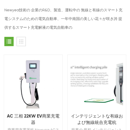
Newyea技術の 企業のR&D、製造、運転中の 無線と有線のスマート充
電システムのための電気自動車、一年中南国の美しい花々が咲き誇 提
供するスマート充電解液の電気自動車の.
AC 三相 22KW EV商業充電
インテリジェントな有線お
器
よび無線統合充電杭