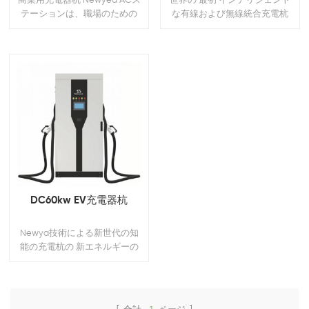
商業用充電器杭 Newyea ACス
世界の 最初 インテリジェント
テーションは、職場のための
な有線および無線統合充電杭
信頼性の高い万能充電を提供
します。マルチファミリー住
居と艦隊のデポ.. これらの ソリ
ューションは、企業と財産所
有者を提供し、必要なサービ
スを提供しながら新しい収益
を生成する機会を提供しま
す。11
DC60kw EV充電器杭
Newya技術による新世代の知
能の充電杭の 新エネルギーの
生態系である。 に基づく知能
の充電杭 独自に研究-開発され
たLINUXでは、最初の実現 シー
ムレスなアクセスをモノのイ