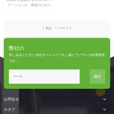
商業用充電器杭 Newyea ACス
テーションは、職場のための
信頼性の高い万能充電を提供
します。マルチファミリー住
居と艦隊のデポ.. これらの ソリ
ューションは、企業と財産所
[ 合計
1
ページ ]
有者を提供し、必要なサービ
スを提供しながら新しい収益
を生成する機会を提供しま
弊社の
す。11
申し込みください当社ホームページをご線とワイヤレス給電技術
です。
購読
お問合せ
ホタグ