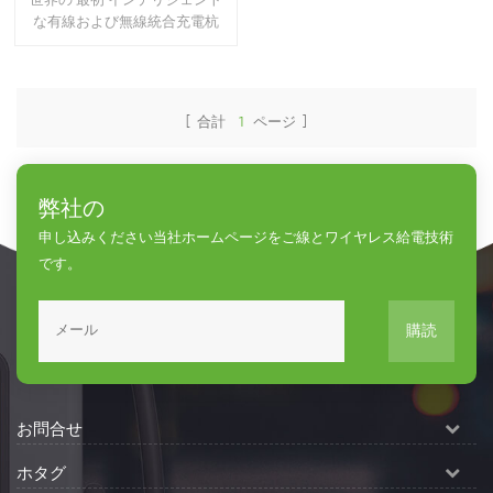
世界の 最初 インテリジェント
な有線および無線統合充電杭
[ 合計
1
ページ ]
弊社の
申し込みください当社ホームページをご線とワイヤレス給電技術
です。
購読
お問合せ
ホタグ