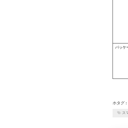
パッケ
ホタグ 
ス