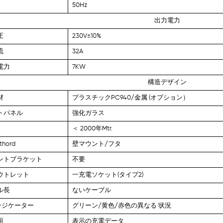
50Hz
出力電力
圧
230V±10%
流
32A
電力
7KW
構造デザイン
材
プラスチックPC940/金属
(オプション）
トパネル
強化ガラス
＜
2000年Mtr.
hord
壁マウント/フタ
ントブラケット
不要
ウトレット
一充電ソケット(タイプ2)
ル長
ないケーブル
インジケーター
グリーン/黄色/赤色の異なる 状況
面
表示の充電データ