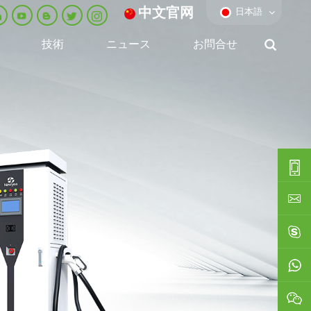
中文官网
日本語
技術
ニュース
お問合せ
0086-
0592-
export
688229
linda03
0086138