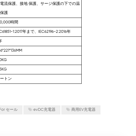
電流保護、接地 保護、サージ保護の下での温
度保護
00,000時間
EC61851-1:2017年まで、IEC62196-2:2016年
年
56*221*136MM
.0KG
.5KG
カートン
For セール
evDC充電器
商用EV充電器