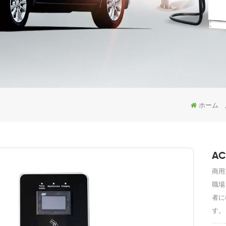
ホーム
A
商用
職場
者に
す。