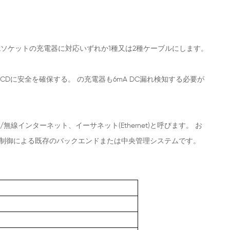
充電ソケットの充電器に対応いずれか1種又は2種ケーブルにします。
CDに安全を確保する。 の充電器も6mA DC漏れ検知する必要が
インターネット、イーサネット(Ethernet)と呼びます。 お
よび制御による既存のバックエンドまたは中央管理システムです。