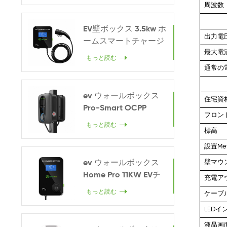
周波数
EV壁ボックス 3.5kw ホ
出力電
ームスマートチャージ
最大電
ャー
もっと読む
通常の
ev ウォールボックス
住宅資
Pro-Smart OCPP
フロン
22KW
もっと読む
標高
設置Met
ev ウォールボックス
壁マウ
Home Pro 11KW EVチ
充電ア
ャージャー
もっと読む
ケーブ
LED
液晶画