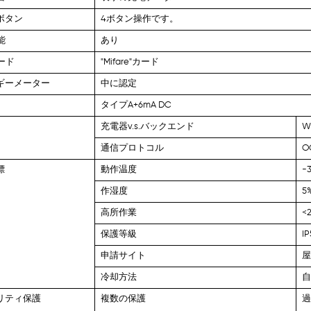
ボタン
4ボタン操作です。
能
あり
カード
"Mifare"カード
ギーメーター
中に認定
タイプA+6mA DC
充電器v.s.バックエンド
W
通信プロトコル
O
標
動作温度
-
作湿度
5
高所作業
<
保護等級
IP
申請サイト
屋
冷却方法
リティ保護
複数の保護
過