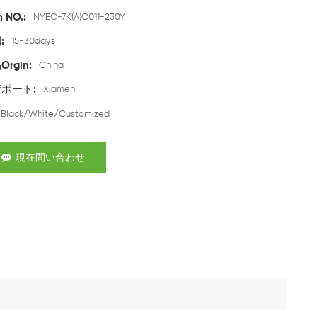
m NO.:
NYEC-7K(A)C011-230Y
:
15-30days
rgin:
China
ポート:
Xiamen
Black/White/Customized
現在問い合わせ