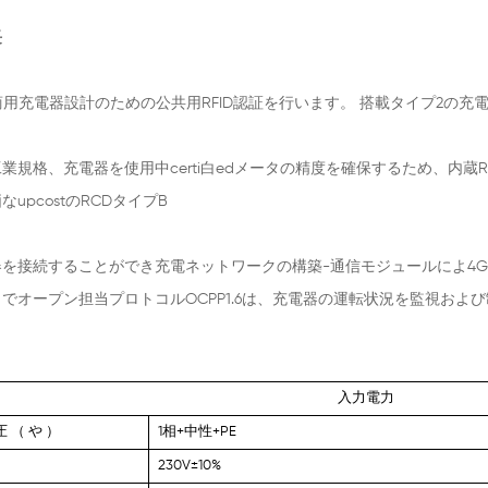
長
商用充電器設計のための公共用RFID認証を行います。 搭載タイプ2の
業規格、充電器を使用中certi白edメータの精度を確保するため、内蔵R
なupcostのRCDタイプB
を接続することができ充電ネットワークの構築-通信モジュールによ4G/無線
でオープン担当プロトコルOCPP1.6は、充電器の運転状況を監視お
入力電力
圧
（
や
）
1相+中性+PE
230V±10%