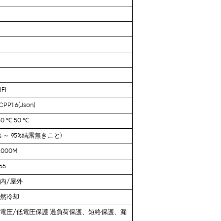
IFI
CPP1.6(Json)
30
℃
50
℃
%
～
95%結露無きこと)
2000M
55
内/屋外
自然冷却
電圧/低電圧保護 過負荷保護、短絡保護、漏