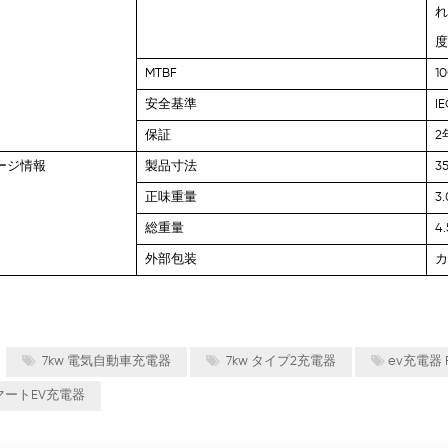
れ
MTBF
1
安全基準
I
保証
2
ージ情報
製品寸法
3
正味重量
3
総重量
4
外部包装
:
7kw 電気自動車充電器
7kw タイプ2充電器
ev充電器 
マートEV充電器