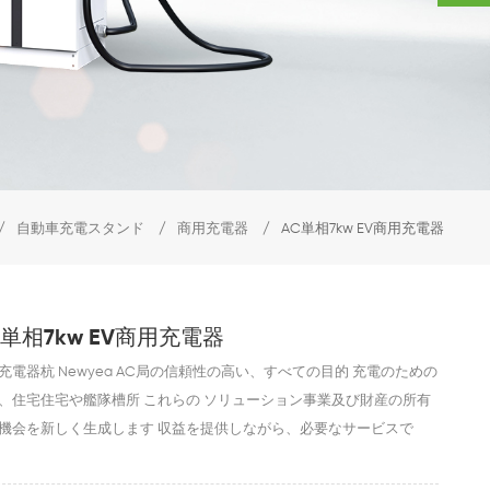
/
自動車充電スタンド
/
商用充電器
/
AC単相7kw EV商用充電器
C単相7kw EV商用充電器
充電器杭 Newyea AC局の信頼性の高い、すべての目的 充電のための
、住宅住宅や艦隊槽所 これらの ソリューション事業及び財産の所有
機会を新しく生成します 収益を提供しながら、必要なサービスで