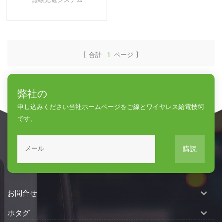
無線充電システム
[ 合計
1
ページ ]
弊社の
申し込みください当社ホームページをご線とワイヤレス給電技術
です。
購読
お問合せ
ホタグ