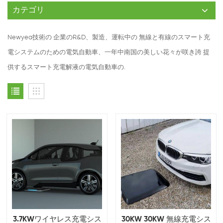
カテゴリ
Newyea技術の 企業のR&D、製造、運転中の 無線と有線のスマート充
電システムのための電気自動車、一年中南国の美しい花々が咲き誇 提
供するスマート充電解液の電気自動車の.
3.7KWワイヤレス充電シス
30KW 30KW 無線充電シス