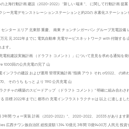
海行動計画 建設（2020-2022） "新しい 端末 "、 に関して行動計画 提案
45 タクシー充電デモンストレーションステーションと約20の 水素化ステーショ
 センター エリア 北東部 重慶、 南東 チョンチンガーバン グループ充電設備
百万元 元 2022年までに 電気自動車 充電サービスネットワーク with 付随する 
れます。
住宅地区 公共充電杭建設実施計画 （ドラフト コメント）」について意見を求める通知を
re 1000回の公共充電の完了 山
電インフラの建設 および運用 管理実施計画 "指摘 アウト それ of2022、 の
 そのうち もっと より 1190 公共充電 山
インフラストラクチャの構築のスピードアップ （ドラフト コメント）" 明確に組み合わされ
化する 目標 2022年までに 都市の 充電インフラストラクチャは 以上 に達しまし
 ウォー実装 計画 （2020-2022）"、 2020-2022、 20335 があります
es 広西チワン族自治区 総投資額 1.394 10億元 3年間 13億9400万 人民元 投