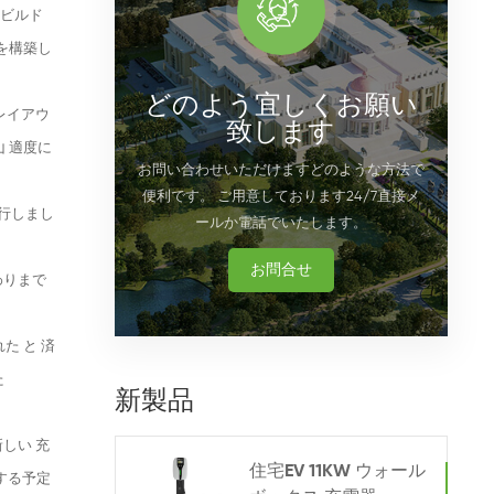
 ビルド
ンを構築し
どのよう宜しくお願い
 レイアウ
致します
山 適度に
お問い合わせいただけますどのような方法で
便利です。 ご用意しております24/7直接メ
発行しまし
ールか電話でいたします。
お問合せ
終わりまで
た と 済
た
新製品
新しい 充
住宅EV 11KW ウォール
資する予定