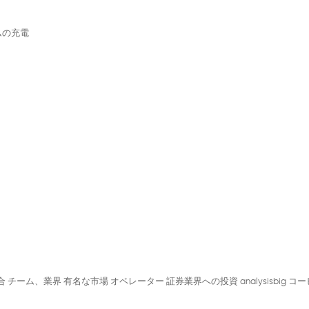
ラムの充電
統合 チーム、業界 有名な市場 オペレーター 証券業界への投資 analysisbig コ
。