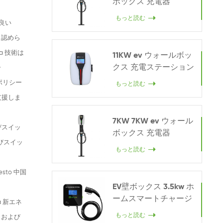
ボックス 充電器
もっと読む
 良い
 認めら
a 技術は
11KW ev ウォールボッ
クス 充電ステーション
ー
ポリシー
もっと読む
支援しま
7KW 7KW ev ウォール
びスイッ
ボックス 充電器
よびスイッ
もっと読む
sto 中国
EV壁ボックス 3.5kw ホ
ームスマートチャージ
a 新エネ
ャー
もっと読む
 および