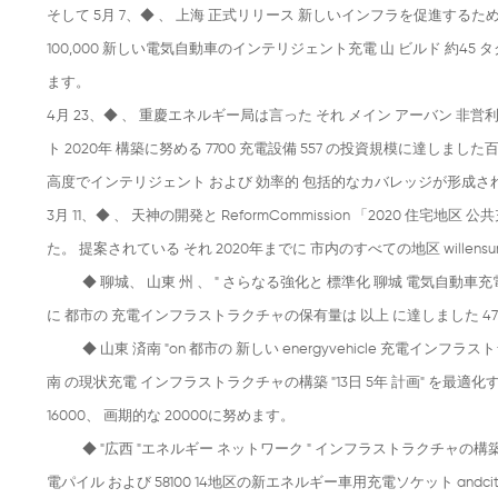
そして 5月 7、◆
、 上海 正式リリース 新しいインフラを促進するための上
100,000 新しい電気自動車のインテリジェント充電 山 ビルド 約
ます。
4月 23、◆
、 重慶エネルギー局は言った それ メイン アーバン 非営利
ト 2020年 構築に努める 7700 充電設備 557 の投資規模に達しました
高度でインテリジェント および 効率的 包括的なカバレッジが形成さ
3月 11、◆
、 天神の開発と ReformCommission 「2020 
た。 提案されている それ 2020年までに 市内のすべての地区 willensu
◆
聊城、 山東 州 、 " さらなる強化と 標準化 聊城 電気自動車充
に 都市の 充電インフラストラクチャの保有量は 以上 に達しました 4770、
◆
山東 済南 "on 都市の 新しい energyvehicle 充電
南 の現状充電 インフラストラクチャの構築 "13日 5年 計画" を最適
16000、 画期的な 20000に努めます。
◆
"広西 "エネルギー ネットワーク " インフラストラクチャの構築 3年間
電パイル および 58100 14地区の新エネルギー車用充電ソケット andciti