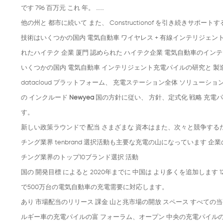
です 796 百万元 これ 年。
……
他の州と 都市に続いて また、 Constructionof を引き続きサ
技術はいくつかの国内 電気自動車 ワイヤレス + 有線インテリジェント充
れたハイテク 企業 厦門 認められた ハイテク企業 電気自動車のインテリ
いくつかの国内 電気自動車 インテリジェント充電パイルの研究と 製造
datacloud プラットフォーム、 充電ステーション全体 ソリューシ
の インクルード
Newyea
国の方針に従い、 方針、定式化 戦略 充電
す。
新しい政策ラウンドで 配当 さまざまな 資本はまた、次々と競争するた
チング業界 tenbrand 選択活動も主要な充電の山になっています 企業の競
チング業界のトップ10ブランド選択 活動
国の 開発目標 によると 2020年までに 中国は より多くを追加します 120
で500万台の電気自動車の充電需要に対応します。
あり 市場配当のリリース 課金 山と兆市場の開放 スペース すべての当事者
ルギー車の充電パイルの富 フォーラム、オープン 中央の充電パイルの市