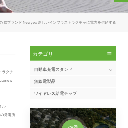
 中国の 10ブランド Newyea 新しいインフラストラクチャに電力を供給する
カテゴリ
自動車充電スタンド
ストラクチ
tenew
無線電製品
ワイヤレス給電チップ
イル
66の発電所