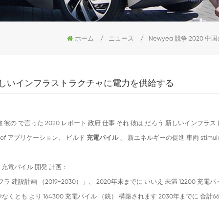
ホーム
/
ニュース
/
Newyea 競争 2020
wyea 新しいインフラストラクチャに電力を供給する
ミア李克強 彼の で言った 2020 レポート 政府 仕事 それ 彼は だろう 新しいインフラ
of アプリケーション、 ビルド
充電パイル
、 新エネルギーの促進 車両 stimula
充電パイル 開発 計画：
設計画 （2019-2030）」、 2020年末までに いいえ 未満 12200 充電パ
なくとも より 164300 充電パイル （銃） 構築されます 2030年までに 合計