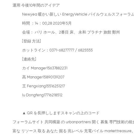
運用 今後10年間のアイデア
Newyea 暖かい新しい EnergyVehicle パイルウェルスフォー
時間 ：14：00,28 2020年5月
会場： パリ ホール、2番目 床、 永和 プラチナ 旅館 鄭州
[登録 方法]
ホットライン：0371-68277777 / 6825555
[連絡先]
カイ Manager15637882231
高 Manager15890139207
王 Fengxiang15516251217
lu Dongfeng17716218512
▲
QR を長押ししますスキャンの上のコード
フォーラムサイト 共同構築 の urbanpartners 開く 募集 専門技術の
富な リソース 取る あなた 掘る 兆レベル 充電パイル markettreasure