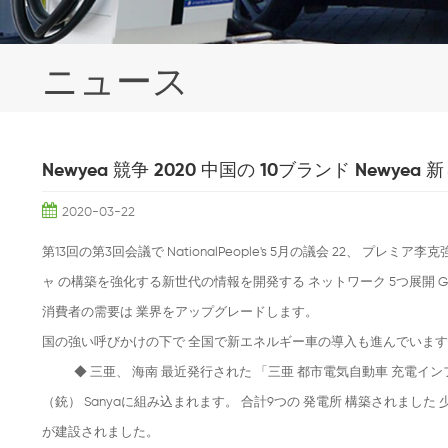
ニュース
Newyea 競争 2020 中国の 10ブランド Ne
2020-03-22
第13回の第3回会議で NationalPeople's 5月の議会 22、 プレ
ャ の構築を強化する新世代の情報を開発する ネットワーク 5つ展開 G
消費者の需要は 業界をアップグレードします。
国の強い呼びかけの下で 全国で新エネルギー車の導入も進んでいます 
◆
三亜、 海南 最近発行された 「三亜 都市電気自動車 充電インフラ 建
（銃） Sanyaに組み込まれます。 合計9つの 発電所 構築されました 少
が建設されました。