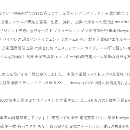
ポートするという中央の呼びかけに応えます。充電 インフラストラクチャ 政策動向は
電システムの研究と 開発、生産、 操作、 企業 の統合への投資は thestate
ジェント充電に焦点を当てる ソリューション インザ 電気分野 車両 Newye
 ワイヤレス 課金インテリジェント システム研究と 製造 充電動作エネルギ
ョン 充電 運用管理 企業 の統合におけるメンテナンス ガイダンス の下で新しい 
パイルを積極的に配布 全国市場 新エネルギー自動車充電パイル産業の 発展を
めに充電パイル市場に参入しました。 中国の 最近 2020 トップの充電およ
争 最新のラウンドで （5.18-5.22）、 Newyea 2020中国 の技術充電お
00 集中充電 およびスイッチング 発電所など 以上 4.8 百万の分散型充電 pile
 の首都加速しています に 充電パイル 業界 電流充電 パイル 業界 Newye
場 平野 持ってきて あなた 最も完全な 充電ステーションと建設の投資分析