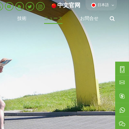
中文官网
日本語
技術
ニュース
お問合せ
0086-
0592-
export
688229
linda03
0086138