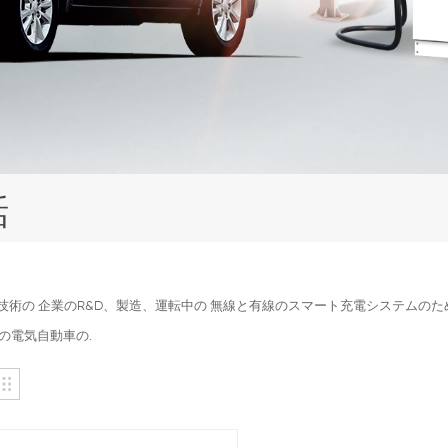
話
ea技術の 企業のR&D、製造、運転中の 無線と有線のスマート充電システム
の電気自動車の.