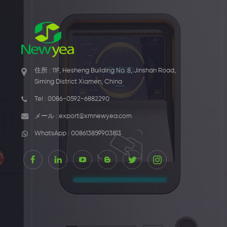
住所 : 11F, Hesheng Building No. 8, Jinshan Road,
Siming District Xiamen, China
Tel :
0086-0592-6882290
メール :
export@xmnewyea.com
WhatsApp :
008613859903813
1