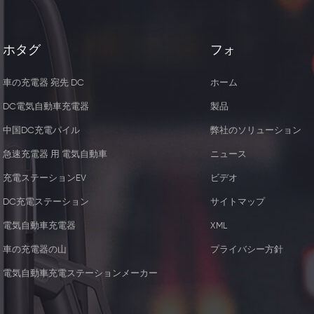
ホタグ
フォ
車の充電器 宛先 DC
ホーム
DC電気自動車充電器
製品
中国DC充電パイル
弊社のソリューション
急速充電器 用 電気自動車
ニュース
充電ステーションEV
ビデオ
DC充電ステーション
サイトマップ
電気自動車充電器
XML
5W ワイヤレス充電器レシー
44KW 2つのType2
車の充電器の山
プライバシー方針
バー
器 ソケッ
電気自動車充電ステーションメーカー