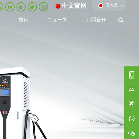
中文官网
日本語
技術
ニュース
お問合せ
0086-
0592-
export
688229
linda03
0086138