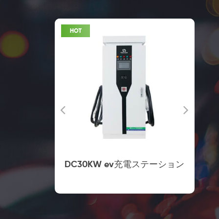
 の商業充電
DC30KW ev充電ステーション
ト