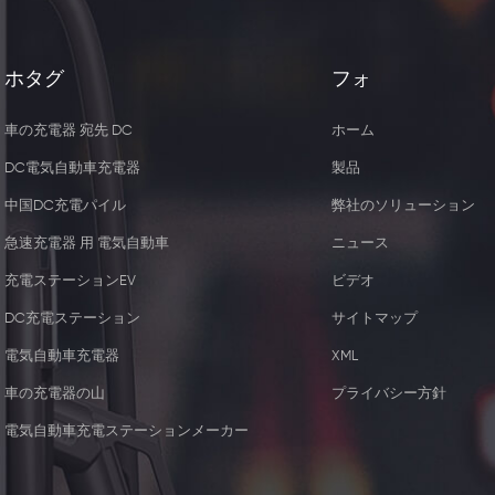
ホタグ
フォ
車の充電器 宛先 DC
ホーム
DC電気自動車充電器
製品
中国DC充電パイル
弊社のソリューション
急速充電器 用 電気自動車
ニュース
充電ステーションEV
ビデオ
DC充電ステーション
サイトマップ
電気自動車充電器
XML
5W ワイヤレス充電器レシー
44KW 2つのType2
車の充電器の山
プライバシー方針
バー
器 ソケッ
電気自動車充電ステーションメーカー