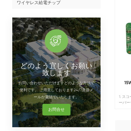
ワイヤレス給電チップ
どのよう宜しくお願い
致します
1
お問い合わせいただけますどのような方法で
便利です。 ご用意しております24/7直接メ
1. 
ールか電話でいたします。
ーバー
イヤレ
お問合せ
10m
EMC 
ce / 