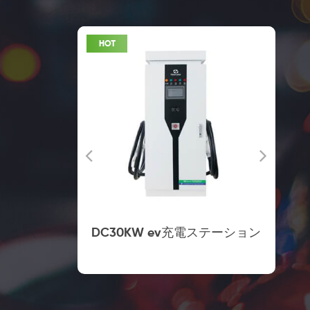
 の商業充電
DC30KW ev充電ステーション
ト