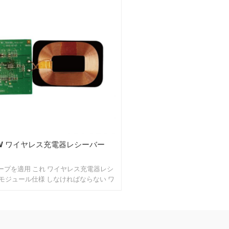
5W ワイヤレス充電器レシーバー
スコープを適用 これ ワイヤレス充電器レシ
モジュール仕様 しなければならない ワ
ス充電器に適用 15W。 未満 の検出距離
m 2. 環境保護 法律： RoHS 3. 安全性と
基準： WPC 1.2 4. 安全性と EMC 承認 ：
fcc 5. 電気的特性 ： テスト回路 もし テス