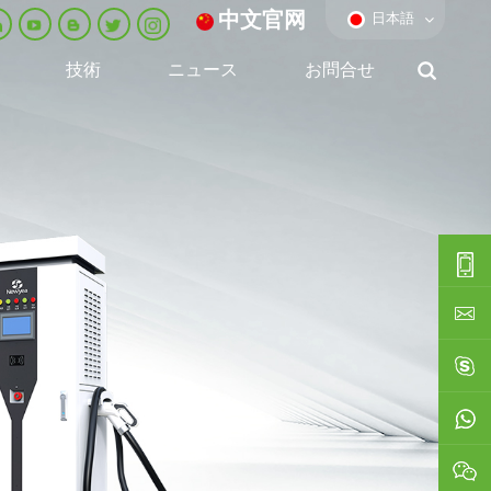
中文官网
日本語
技術
ニュース
お問合せ
0086-
0592-
export
688229
linda03
0086138