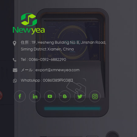
住所 : 11F, Hesheng Building No. 8, Jinshan Road,
Siming District Xiamen, China
Tel :
0086-0592-6882290
メール :
export@xmnewyea.com
WhatsApp :
008613859903813
1