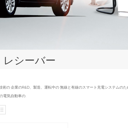
 レシーバー
ea技術の 企業のR&D、製造、運転中の 無線と有線のスマート充電システム
の電気自動車の.