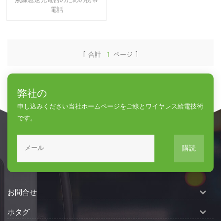
無線急速充電器のための携帯
電話
[ 合計
1
ページ ]
弊社の
申し込みください当社ホームページをご線とワイヤレス給電技術
です。
購読
お問合せ
ホタグ