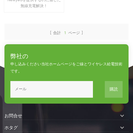
Newyeaを提供するのに適した
無線充電解決！
[ 合計
1
ページ ]
弊社の
申し込みください当社ホームページをご線とワイヤレス給電技術
です。
購読
お問合せ
ホタグ