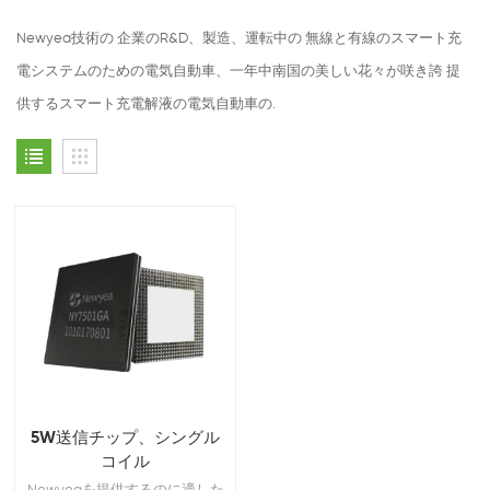
Newyea技術の 企業のR&D、製造、運転中の 無線と有線のスマート充
電システムのための電気自動車、一年中南国の美しい花々が咲き誇 提
供するスマート充電解液の電気自動車の.
5W送信チップ、シングル
コイル