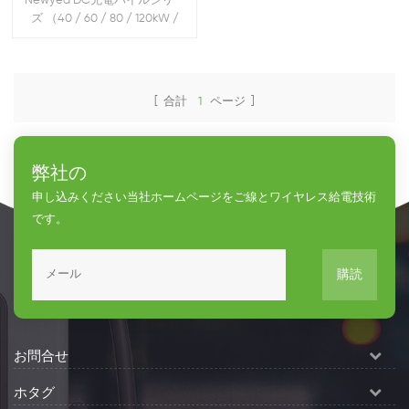
Newyea DC充電パイルシリー
ズ （40 / 60 / 80 / 120kW /
163KW / 283KW - シングル /
ダブル / スリー ガン）
[ 合計
1
ページ ]
弊社の
申し込みください当社ホームページをご線とワイヤレス給電技術
です。
購読
お問合せ
ホタグ