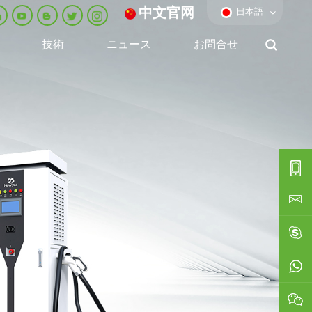
中文官网
日本語
技術
ニュース
お問合せ
0086-
0592-
export
688229
linda03
0086138