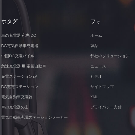
ホタグ
フォ
車の充電器 宛先 DC
ホーム
DC電気自動車充電器
製品
中国DC充電パイル
弊社のソリューション
急速充電器 用 電気自動車
ニュース
充電ステーションEV
ビデオ
DC充電ステーション
サイトマップ
電気自動車充電器
XML
5W ワイヤレス充電器レシー
44KW 2つのType2
車の充電器の山
プライバシー方針
バー
器 ソケッ
電気自動車充電ステーションメーカー