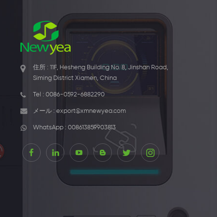
住所 : 11F, Hesheng Building No. 8, Jinshan Road,
Siming District Xiamen, China
Tel :
0086-0592-6882290
メール :
export@xmnewyea.com
WhatsApp :
008613859903813
1