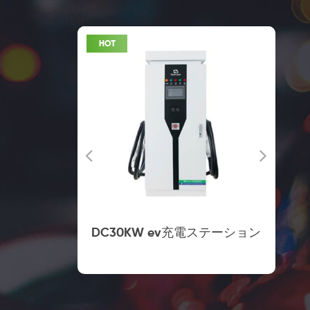
 の商業充電
DC30KW ev充電ステーション
ト