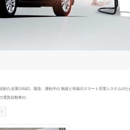
ea技術の 企業のR&D、製造、運転中の 無線と有線のスマート充電システム
の電気自動車の.